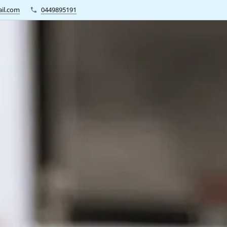
il.com
0449895191