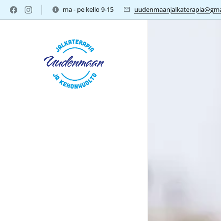
ma - pe kello 9-15
uudenmaanjalkaterapia@gma