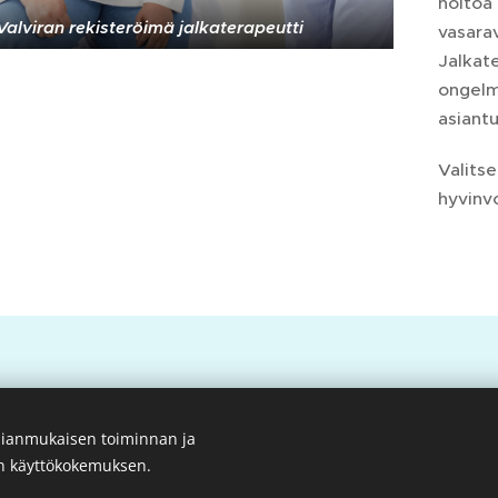
hoitoa 
Valviran rekisteröimä jalkaterapeutti
vasarav
Jalkat
ongelmi
asiant
Valitse
hyvinvo
Jalkaterapeutti Hyvinkääl
ianmukaisen toiminnan ja
en käyttökokemuksen.
me Uudenmaan alueella vuodesta 2021 toiminut kehonhuol
oitava jalkaterapia. Hoitolamme sijaitsevat Hyvinkäällä ja 