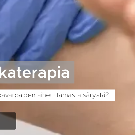
katerapia
liikavarpaiden aiheuttamasta särystä?