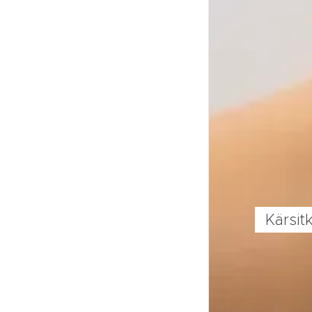
Kärsit