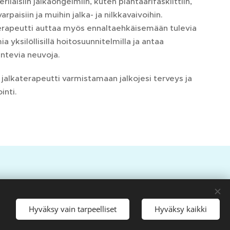
erilaisiin jalkaongelmiin, kuten plantaarifaskiittiin,
arpaisiin ja muihin jalka- ja nilkkavaivoihin.
erapeutti auttaa myös ennaltaehkäisemään tulevia
a yksilöllisillä hoitosuunnitelmilla ja antaa
untevia neuvoja.
 jalkaterapeutti varmistamaan jalkojesi terveys ja
inti.
lä ja Vantaalla
Hyväksy vain tarpeelliset
Hyväksy kaikki
toa tarjoava perheyritys, jonka päätoimena
Vantaan Korsossa. Korson hoitolan ajanvaraus