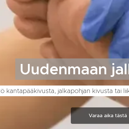
Uudenmaan jal
kö kantapääkivusta, jalkapohjan kivusta tai 
Varaa aika tästä