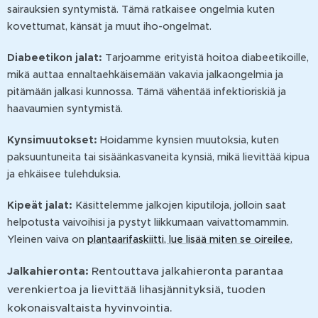
sairauksien syntymistä. Tämä ratkaisee ongelmia kuten
kovettumat, känsät ja muut iho-ongelmat.
Diabeetikon jalat:
Tarjoamme erityistä hoitoa diabeetikoille,
mikä auttaa ennaltaehkäisemään vakavia jalkaongelmia ja
pitämään jalkasi kunnossa. Tämä vähentää infektioriskiä ja
haavaumien syntymistä.
Kynsimuutokset:
Hoidamme kynsien muutoksia, kuten
paksuuntuneita tai sisäänkasvaneita kynsiä, mikä lievittää kipua
ja ehkäisee tulehduksia.
Kipeät jalat:
Käsittelemme jalkojen kiputiloja, jolloin saat
helpotusta vaivoihisi ja pystyt liikkumaan vaivattomammin.
Yleinen vaiva on
plantaarifaskiitti, lue lisää miten se oireilee.
Jalkahieronta:
Rentouttava jalkahieronta parantaa
verenkiertoa ja lievittää lihasjännityksiä, tuoden
kokonaisvaltaista hyvinvointia.