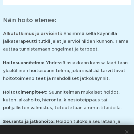
Näin hoito etenee:
Alkututkimus ja arviointi:
Ensimmäisellä käynnillä
jalkaterapeutti tutkii jalat ja arvioi niiden kunnon. Tämä
auttaa tunnistamaan ongelmat ja tarpeet.
Yhdessä asiakkaan kanssa laaditaan
Hoitosuunnitelma:
yksilöllinen hoitosuunnitelma, joka sisältää tarvittavat
hoitotoimenpiteet ja mahdolliset jatkokäynnit.
Suunnitelman mukaiset hoidot,
Hoitotoimenpiteet:
kuten jalkahoito, hieronta, kinesioteippaus tai
pohjallisten valmistus, toteutetaan ammattitaidolla.
Hoidon tuloksia seurataan ja
Seuranta ja jatkohoito:
tarvittaessa tehdään jatkotoimenpiteitä, jotta